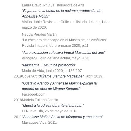
Laura Bravo, PhD., Historiadora de Arte
“
Enjambre a la huída en la reciente producción de
Annelisse Molini”
Visión doble Revista de Crítica e Historia del arte, 1 de
marzo de 2020.
Nedda Perales Martin
“La escalera de escape en el Museo de las Américas”
Revista Imagen, febrero-marzo 2020, p.11
“Abre exhibición colectiva Virtual Mascarilla del arte”
Autogiro/El giro del arte actual, mayo 2020.
“Mascarilla… Mi única protección”
Modo de Vida, junio 2020, p. 186-197
2019
Cover Art,
“Mírame Siempre Magazine”
,
abril 2019.
“
Gustavo Arango y Annelisse Molini explican la
portada de abril de Mírame Siempre
”
Facebook.com
2018
Mariela Fullana Acosta
“Muestra la odisea durante el huracán”
El Nuevo Día, 26 de mayo de 2018.
2011
“Annelisse Molini: Ansia de búsqueda y encuentro”
Mayagüez Viva, 2011.