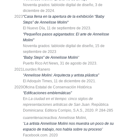
Noventa grados: tabloide digital de diseño, 3 de
diciembre de 2024.
2023
“
Casa llena en la apertura de la exhibición “Baby
Steps” de Annelisse Molini
“
El Nuevo Día, 11 de septiembre de 2023.
“Pequeños pasos agigantados: El arte de Annelisse
Molini”
Noventa grados: tabloide digital de diseño, 15 de
septiembre de 2023
“
Baby Steps” de Annelisse Molini
“
Puerto Rico Art News, 31 de agosto de 2023.
2021
Lourdes Ranero
“Annelisse Molini: Arquitecta y artista plástica”
El Adoquín Times, 11 de diciembre de 2021.
2020
Oficina Estatal de Conservación Histórica
“Edificaciones emblemáticas”
En
La ciudad en el tiempo: cinco siglos de
representaciones artisticas de San Juan
. República
Dominicana: Editora Corripio, S.A.S., 2020. P. 284-285
cuarentenacreactiva: Annelisse Molini,
“
La artista Annelisse Molini nos muestra un poco de su
espacio de trabajo, nos habla sobre su proceso
”
Facebook.com. 2020