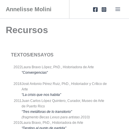
Skip
to
Annelisse Molini
content
Recursos
TEXTOS/ENSAYOS
2022
Laura Bravo López, PhD., Historiadora de Arte
“
Convergencias
“
2018
José Antonio Pérez Ruiz, PhD., Historiador y Crítico de
Arte
“La crisis que nos habita”
2011
Juan Carlos López Quintero, Curador, Museo de Arte
de Puerto Rico
“Tres metáforas de lo transitorio”
(fragmento Becas Lexus para artistas 2010)
2010
Laura Bravo, PhD., Historiadora de Arte
“Destino al punto de partida”