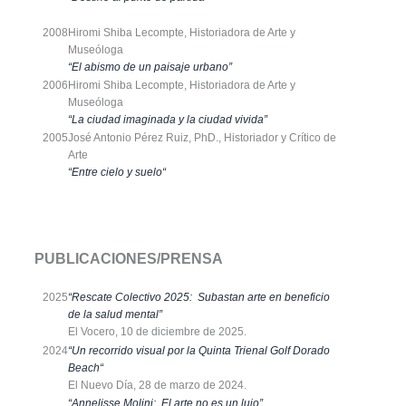
2008
Hiromi Shiba Lecompte, Historiadora de Arte y
Museóloga
“El abismo de un paisaje urbano”
2006
Hiromi Shiba Lecompte, Historiadora de Arte y
Museóloga
“
La ciudad imaginada y la ciudad vivida”
2005
José Antonio Pérez Ruiz, PhD., Historiador y Crítico de
Arte
“
Entre cielo y suelo
“
PUBLICACIONES/PRENSA
2025
“Rescate Colectivo 2025: Subastan arte en beneficio
de la salud mental”
El Vocero, 10 de diciembre de 2025.
2024
“
Un recorrido visual por la Quinta Trienal Golf Dorado
Beach
“
El Nuevo Día, 28 de marzo de 2024.
“Annelisse Molini: El arte no es un lujo”