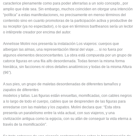
caracterice plenamente como para poder aferrarlas a un solo concepto., por
amplio que éste sea. Sin embargo, muchos coinciden en otorgar una intención
“política” a estas manifestaciones, no precisamente en menso términos del
contenido sino en cuanto promotoras de la participación activa y productive de
su receptor (ya no espectador), o lo que en términos bartheanos sería un lector
o intérprete creador por encima del autor.
Annelisse Molini nos presenta la instalación Los viajeros: cuerpos que
albergan las almas, una representación literal del viaje…. si no fuera por
algunos elementos desconcertantes. La obra está compuesta por un grupo de
catorce figuras en una fila alfo desordenada. Todas tienen la misma forma
hierática, sin facciones ni otros detalles anatómicos y todas de la misma Altura
(96”).
A sus pies, un grupo de maletas desordenadas de diferentes tamaños y
zapatos de diferentes
modelos y tallas. Las figuras están envueltas, momificadas, con cables negros
a lo largo de todo el cuerpo, cables que se desprenden de las figuras para
enredarse con las maletas y los zapatos. Molini declara que: “Esta obra
presenta un paralelismo entre la vida actual, con sus viajeros, y una
civilización antigua como la egipcia, con su afán de conseguir la vida eterna a
través de la momificación”.