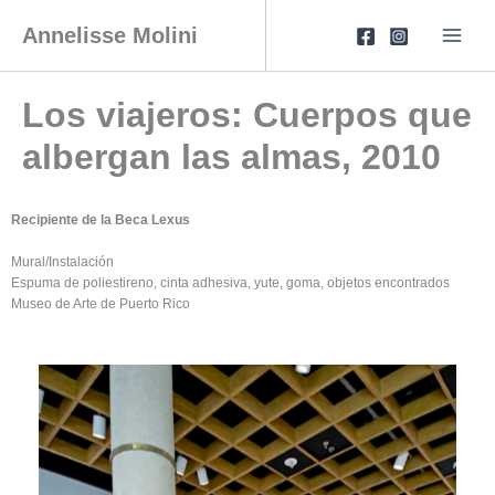
Skip
to
Annelisse Molini
content
Los viajeros: Cuerpos que
albergan las almas, 2010
Recipiente de la Beca Lexus
Mural/Instalación
Espuma de poliestireno, cinta adhesiva, yute, goma, objetos encontrados
Museo de Arte de Puerto Rico